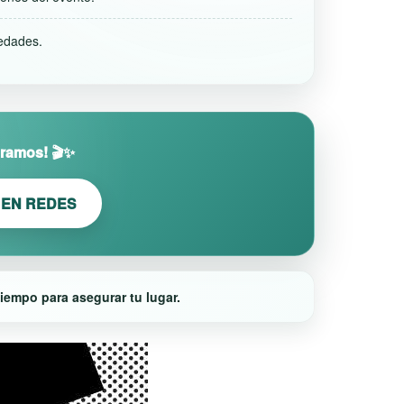
 edades.
ramos! 🎬✨
 EN REDES
iempo para asegurar tu lugar.