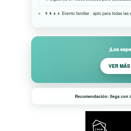
👨‍👩‍👧‍👦 Evento familiar · apto para todas las
¡Los espe
VER MÁS
Recomendación: llega con t