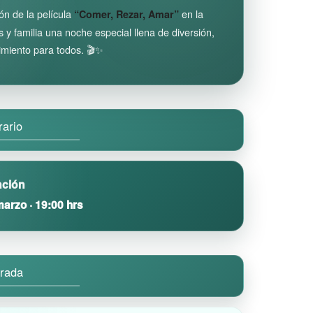
ión de la película
en la
“Comer, Rezar, Amar”
y familia una noche especial llena de diversión,
imiento para todos. 🎬✨
rario
ción
arzo · 19:00 hrs
rada