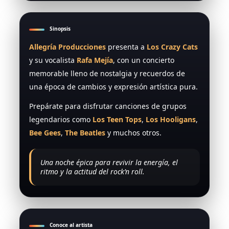
Sinopsis
Allegría Producciones
presenta a
Los Crazy Cats
y su vocalista
Rafa Mejía
, con un concierto
memorable lleno de nostalgia y recuerdos de
una época de cambios y expresión artística pura.
Prepárate para disfrutar canciones de grupos
legendarios como
Los Teen Tops
,
Los Hooligans
,
Bee Gees
,
The Beatles
y muchos otros.
Una noche épica para revivir la energía, el
ritmo y la actitud del rock’n roll.
Conoce al artista