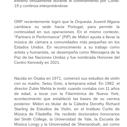
estrenó virtualmente durante el confinamiento por Covid-
19 y continúa interpretándose.
ORP recientemente logró que la Orquesta Juvenil Afgana
cambiara su sede hacia Portugal, para permitir la
continuidad en sus operaciones. En el mismo contexto,
“Partners in Performance” (PiP) de Midori ayuda a llevar la
música de cámara a comunidades más pequeñas en los
Estados Unidos. En reconocimiento a su trabajo como
artista y humanista, se desempeña como Mensajera de la
Paz de las Naciones Unidas y fue nombrada Honoree del
Centro Kennedy en 2021.
Nacida en Osaka en 1971, comenzó sus estudios de violín
con su madre, Setsu Goto, a temprana edad. En 1982, el
director Zubin Mehta le invitó cuando contaba con 11 años
de edad, a tocar con la Filarmónica de Nueva York,
acontecimiento que estableció las bases de su carrera
posterior. Midori es titular de la Cátedra Dorothy Richard
Starling de Estudios de Violín, en el Instituto Curtis de
Música de Filadelfia. Ha recibido doctorados honorarios
del Smith College, la Universidad de Yale, la Escuela de
Música Longy y la Universidad de Shenandoah, así como