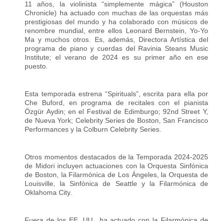
11 años, la violinista “simplemente mágica” (Houston
Chronicle) ha actuado con muchas de las orquestas más
prestigiosas del mundo y ha colaborado con músicos de
renombre mundial, entre ellos Leonard Bernstein, Yo-Yo
Ma y muchos otros. Es, además, Directora Artística del
programa de piano y cuerdas del Ravinia Steans Music
Institute; el verano de 2024 es su primer año en ese
puesto.
Esta temporada estrena “Spirituals”, escrita para ella por
Che Buford, en programa de recitales con el pianista
Özgür Aydin; en el Festival de Edimburgo; 92nd Street Y,
de Nueva York; Celebrity Series de Boston, San Francisco
Performances y la Colburn Celebrity Series.
Otros momentos destacados de la Temporada 2024-2025
de Midori incluyen actuaciones con la Orquesta Sinfónica
de Boston, la Filarmónica de Los Ángeles, la Orquesta de
Louisville, la Sinfónica de Seattle y la Filarmónica de
Oklahoma City.
Fuera de los EE. UU., ha actuado con la Filarmónica de